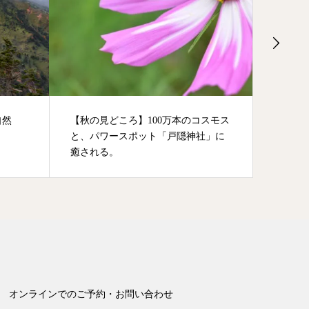
自然
【秋の見どころ】100万本のコスモス
【秋の
と、パワースポット「戸隠神社」に
川の十
癒される。
オンラインでのご予約・お問い合わせ