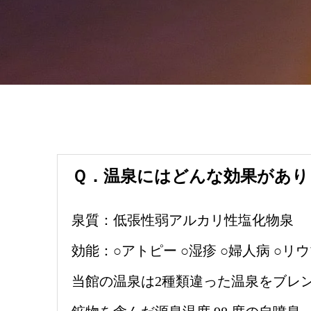
Ｑ．温泉にはどんな効果があり
泉質：低張性弱アルカリ性塩化物泉
効能：○アトピー ○湿疹 ○婦人病 ○リウ
当館の温泉は2種類違った温泉をブレン