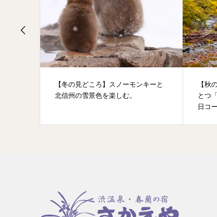
、須賀
【冬の見どころ】スノーモンキーと
【秋
北信州の雪景色を楽しむ。
とつ「
日コ