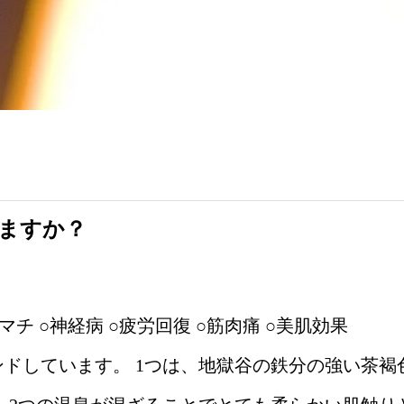
ますか？
マチ ○神経病 ○疲労回復 ○筋肉痛 ○美肌効果
ドしています。 1つは、地獄谷の鉄分の強い茶褐